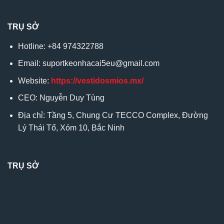
TRỤ SỞ
Hotline: +84 974322788
Email:
suportkeonhacai5eu@gmail.com
Website:
https://vestidosmios.mx/
CEO: Nguyễn Duy Tùng
Địa chỉ: Tầng 5, Chung Cư TECCO Complex, Đường
Lý Thái Tổ, Xóm 10, Bắc Ninh
TRỤ SỞ