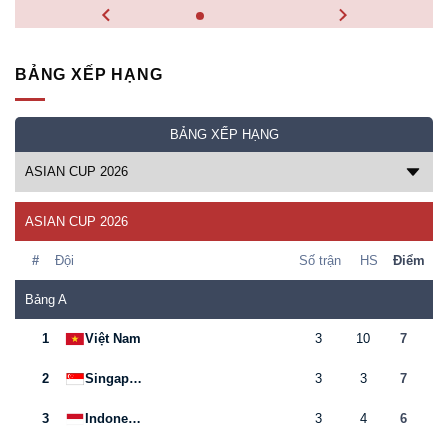
BẢNG XẾP HẠNG
BẢNG XẾP HẠNG
ASIAN CUP 2026
ASIAN CUP 2026
#
Đội
Số trận
HS
Điểm
Bảng
A
1
Việt Nam
3
10
7
2
Singapore
3
3
7
3
Indonesia
3
4
6