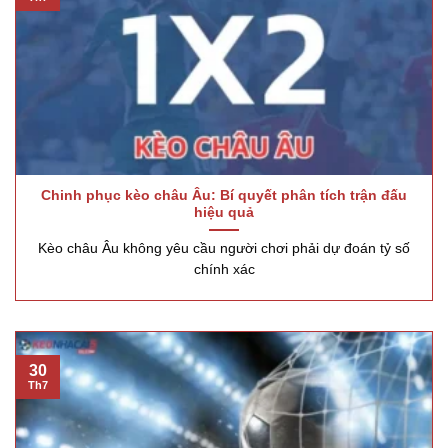
Chinh phục kèo châu Âu: Bí quyết phân tích trận đấu
hiệu quả
Kèo châu Âu không yêu cầu người chơi phải dự đoán tỷ số
chính xác
30
Th7