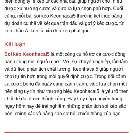
biến động tỷ lệ kèo từ các nhà cái, giúp người chơi hiểu
được xu hướng cược và đưa ra lựa chọn phù hợp. Cuối
cùng, mỗi bài soi kèo Keonhacai5 thường kết thúc bằng
dự đoán cụ thể về kết quả trận đấu và gợi ý kèo cược, từ
kèo châu Á, kèo tài xỉu đến kèo phạt góc.
Kết luận
Soi kèo Keonhacai5
là một công cụ hỗ trợ cá cược đồng
hành cùng mọi người chơi. Với sự chuyên nghiệp, tận tâm
và dữ liệu phân tích chất lượng, Keonhacai5 giúp người
chơi tự tin hơn trong mỗi quyết định cược. Trong bối cảnh
cá cược bóng đá ngày càng cạnh tranh, việc lựa chọn một
nền tảng uy tín như thương hiệu Keonhacai5 là yếu tố then
chốt để đạt được thành công. Hãy truy cập chuyên trang
ngay hôm nay để trải nghiệm những phân tích soi kèo sắc
bén, chính xác và nâng cao cơ hội chiến thắng của bạn.