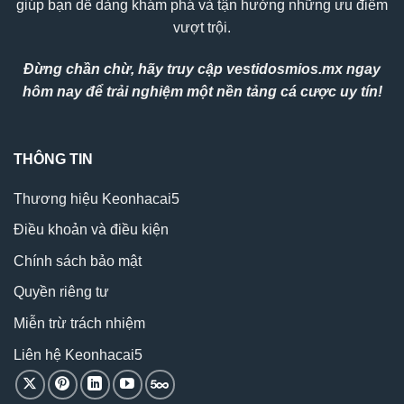
giúp bạn dễ dàng khám phá và tận hưởng những ưu điểm
vượt trội.
Đừng chần chừ, hãy truy cập vestidosmios.mx ngay
hôm nay để trải nghiệm một nền tảng cá cược uy tín!
THÔNG TIN
Thương hiệu Keonhacai5
Điều khoản và điều kiện
Chính sách bảo mật
Quyền riêng tư
Miễn trừ trách nhiệm
Liên hệ Keonhacai5