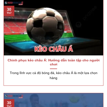
30
Th7
Chinh phục kèo châu Á: Hướng dẫn toàn tập cho người
chơi
Trong lĩnh vực cá độ bóng đá, kèo châu Á là một lựa chọn
hàng
30
Th7