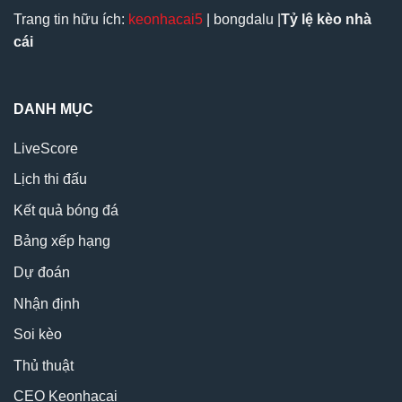
Trang tin hữu ích:
keonhacai5
| bongdalu |
Tỷ lệ kèo
nhà
cái
DANH MỤC
LiveScore
Lịch thi đấu
Kết quả bóng đá
Bảng xếp hạng
Dự đoán
Nhận định
Soi kèo
Thủ thuật
CEO Keonhacai