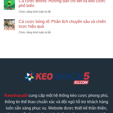
Cá cược tennis: Hướng dẫn chi tiết và kèo cược
Phân
độc
bóng
tích,
phổ biến
đáo
chuyền
dự
Chức năng bình luận bị tắt
ở
A-
đoán
Cá
Z:
và
cược
Cá cược bóng rổ: Phân tích chuyên sâu và chiến
Bí
chiến
tennis:
quyết
lược hiệu quả
thắng
Hướng
bỏ
Chức năng bình luận bị tắt
ở
dẫn
túi
Cá
chi
cho
cược
tiết
người
bóng
và
mới
rổ:
kèo
Phân
cược
tích
phổ
chuyên
biến
sâu
và
chiến
lược
hiệu
quả
Keonhacai5
cung cấp một hệ thống kèo cược phong phú,
thông tin thể thao chuẩn xác và đội ngũ hỗ trợ khách hàng
luôn sẵn sàng phục vụ. Website được thiết kế thân thiện,