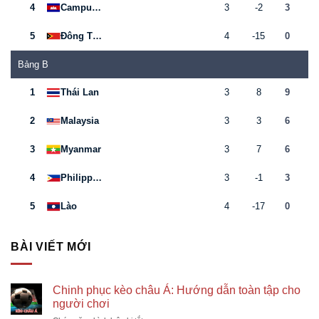
4
Campuchia
3
-2
3
5
Đông Timor
4
-15
0
Bảng
B
1
Thái Lan
3
8
9
2
Malaysia
3
3
6
3
Myanmar
3
7
6
4
Philippines
3
-1
3
5
Lào
4
-17
0
BÀI VIẾT MỚI
Chinh phục kèo châu Á: Hướng dẫn toàn tập cho
người chơi