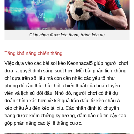
Giúp chọn được kèo thơm, tránh kèo dụ
Tăng khả năng chiến thắng
Việc dựa vào các bài soi kèo Keonhacai5 giúp người chơi
đưa ra quyết định sáng suốt hơn. Mỗi bài phân tích không
chỉ dựa trên số liệu mà còn cân nhắc các yếu tố như
phong độ cầu thủ chủ chốt, chiến thuật của huấn luyện
viên và lịch sử đối đầu. Nhờ đó, người chơi có thể dự
đoán chính xác hơn về kết quả trận đấu, từ kèo châu Á,
kèo châu Âu đến kèo tài xỉu. Các nhận định từ chuyên
trang được kiểm chứng kỹ lưỡng, đảm bảo độ tin cậy cao,
góp phần nâng cao tỷ lệ thắng cược.