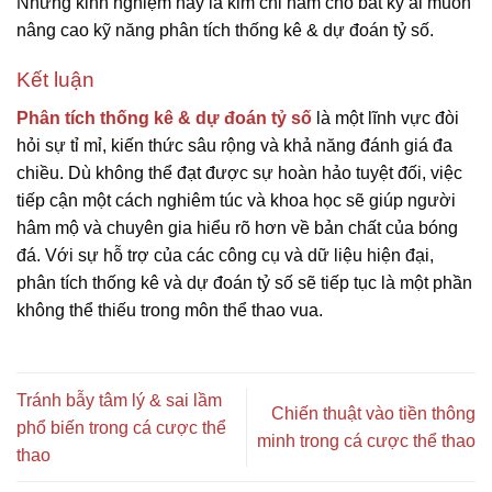
Những kinh nghiệm này là kim chỉ nam cho bất kỳ ai muốn
nâng cao kỹ năng phân tích thống kê & dự đoán tỷ số.
Kết luận
Phân tích thống kê & dự đoán tỷ số
là một lĩnh vực đòi
hỏi sự tỉ mỉ, kiến thức sâu rộng và khả năng đánh giá đa
chiều. Dù không thể đạt được sự hoàn hảo tuyệt đối, việc
tiếp cận một cách nghiêm túc và khoa học sẽ giúp người
hâm mộ và chuyên gia hiểu rõ hơn về bản chất của bóng
đá. Với sự hỗ trợ của các công cụ và dữ liệu hiện đại,
phân tích thống kê và dự đoán tỷ số sẽ tiếp tục là một phần
không thể thiếu trong môn thể thao vua.
Tránh bẫy tâm lý & sai lầm
Chiến thuật vào tiền thông
phổ biến trong cá cược thể
minh trong cá cược thể thao
thao