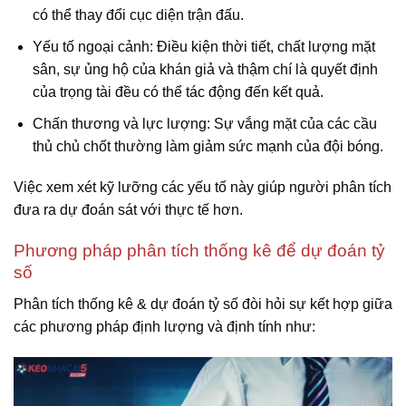
có thể thay đổi cục diện trận đấu.
Yếu tố ngoại cảnh: Điều kiện thời tiết, chất lượng mặt
sân, sự ủng hộ của khán giả và thậm chí là quyết định
của trọng tài đều có thể tác động đến kết quả.
Chấn thương và lực lượng: Sự vắng mặt của các cầu
thủ chủ chốt thường làm giảm sức mạnh của đội bóng.
Việc xem xét kỹ lưỡng các yếu tố này giúp người phân tích
đưa ra dự đoán sát với thực tế hơn.
Phương pháp phân tích thống kê để dự đoán tỷ
số
Phân tích thống kê & dự đoán tỷ số đòi hỏi sự kết hợp giữa
các phương pháp định lượng và định tính như: