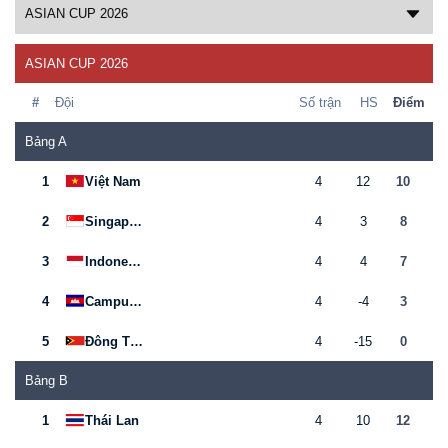
ASIAN CUP 2026
ASIAN CUP 2026
#
Đội
Số trận
HS
Điểm
Bảng
A
1
Việt Nam
4
12
10
2
Singapore
4
3
8
3
Indonesia
4
4
7
4
Campuchia
4
-4
3
5
Đông Timor
4
-15
0
Bảng
B
1
Thái Lan
4
10
12