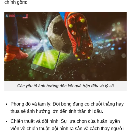
chính gồm:
Các yếu tố ảnh hưởng đến kết quả trận đấu và tỷ số
Phong độ và tâm lý: Đội bóng đang có chuỗi thắng hay
thua sẽ ảnh hưởng lớn đến tinh thần thi đấu.
Chiến thuật và đội hình: Sự lựa chọn của huấn luyện
viên về chiến thuật, đội hình ra sân và cách thay người