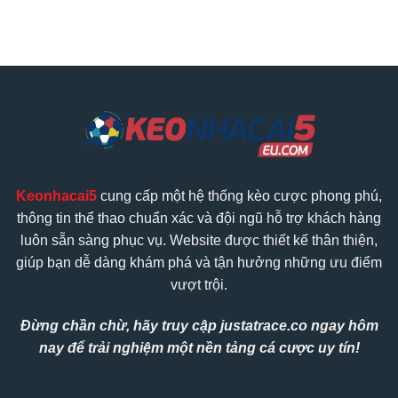
cược
tiết
người
bóng
và
mới
rổ:
kèo
Phân
cược
tích
phổ
chuyên
biến
sâu
và
chiến
lược
hiệu
quả
Keonhacai5
cung cấp một hệ thống kèo cược phong phú,
thông tin thể thao chuẩn xác và đội ngũ hỗ trợ khách hàng
luôn sẵn sàng phục vụ. Website được thiết kế thân thiện,
giúp bạn dễ dàng khám phá và tận hưởng những ưu điểm
vượt trội.
Đừng chần chừ, hãy truy cập justatrace.co ngay hôm
nay để trải nghiệm một nền tảng cá cược uy tín!