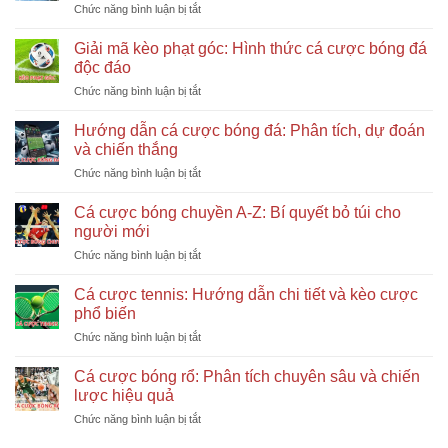
Chức năng bình luận bị tắt
ở
Âu:
cho
Kèo
Bí
người
tài
Giải mã kèo phạt góc: Hình thức cá cược bóng đá
quyết
chơi
xỉu
phân
độc đáo
1
tích
Chức năng bình luận bị tắt
ở
1/4:
trận
Giải
Hướng
đấu
mã
Hướng dẫn cá cược bóng đá: Phân tích, dự đoán
dẫn
hiệu
kèo
chi
và chiến thắng
quả
phạt
tiết
Chức năng bình luận bị tắt
ở
góc:
cho
Hướng
Hình
người
dẫn
Cá cược bóng chuyền A-Z: Bí quyết bỏ túi cho
thức
mới
cá
cá
người mới
cược
cược
Chức năng bình luận bị tắt
ở
bóng
bóng
Cá
đá:
đá
cược
Cá cược tennis: Hướng dẫn chi tiết và kèo cược
Phân
độc
bóng
tích,
phổ biến
đáo
chuyền
dự
Chức năng bình luận bị tắt
ở
A-
đoán
Cá
Z:
và
cược
Cá cược bóng rổ: Phân tích chuyên sâu và chiến
Bí
chiến
tennis:
quyết
lược hiệu quả
thắng
Hướng
bỏ
Chức năng bình luận bị tắt
ở
dẫn
túi
Cá
chi
cho