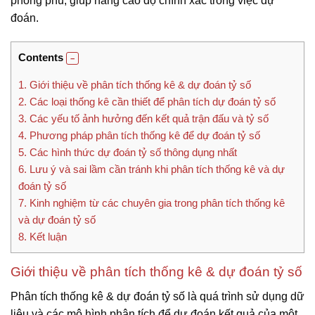
phong phú, giúp nâng cao độ chính xác trong việc dự
đoán.
Contents
1.
Giới thiệu về phân tích thống kê & dự đoán tỷ số
2.
Các loại thống kê cần thiết để phân tích dự đoán tỷ số
3.
Các yếu tố ảnh hưởng đến kết quả trận đấu và tỷ số
4.
Phương pháp phân tích thống kê để dự đoán tỷ số
5.
Các hình thức dự đoán tỷ số thông dụng nhất
6.
Lưu ý và sai lầm cần tránh khi phân tích thống kê và dự
đoán tỷ số
7.
Kinh nghiệm từ các chuyên gia trong phân tích thống kê
và dự đoán tỷ số
8.
Kết luận
Giới thiệu về phân tích thống kê & dự đoán tỷ số
Phân tích thống kê & dự đoán tỷ số là quá trình sử dụng dữ
liệu và các mô hình phân tích để dự đoán kết quả của một