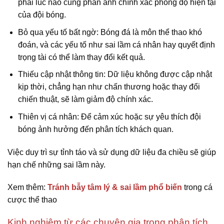
phải lúc nào cũng phản ánh chính xác phong độ hiện tại
của đội bóng.
Bỏ qua yếu tố bất ngờ: Bóng đá là môn thể thao khó
đoán, và các yếu tố như sai lầm cá nhân hay quyết định
trọng tài có thể làm thay đổi kết quả.
Thiếu cập nhật thông tin: Dữ liệu không được cập nhật
kịp thời, chẳng hạn như chấn thương hoặc thay đổi
chiến thuật, sẽ làm giảm độ chính xác.
Thiên vị cá nhân: Để cảm xúc hoặc sự yêu thích đội
bóng ảnh hưởng đến phân tích khách quan.
Việc duy trì sự tỉnh táo và sử dụng dữ liệu đa chiều sẽ giúp
hạn chế những sai lầm này.
Xem thêm:
Tránh bẫy tâm lý & sai lầm phổ biến
trong cá
cược thể thao
Kinh nghiệm từ các chuyên gia trong phân tích