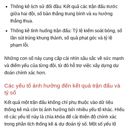
Thống kê lịch sử đối đầu: Kết quả các trận đấu trước
giữa hai đội, số bàn thắng trung bình và xu hướng
thắng thua.
Thống kê tình huống trận đấu: Tỷ lệ kiểm soát bóng, số
lần sút trúng khung thành, số quả phạt góc và tỷ lệ
phạm lỗi.
Những con số này cung cấp cái nhìn sâu sắc về sức mạnh
và điểm yếu của từng đội, từ đó hỗ trợ việc xây dựng dự
đoán chính xác hơn.
Các yếu tố ảnh hưởng đến kết quả trận đấu và
tỷ số
Kết quả một trận đấu không chỉ phụ thuộc vào dữ liệu
thống kê mà còn bị ảnh hưởng bởi nhiều yếu tố khác. Hiểu
rõ các yếu tố này là chìa khóa để cải thiện độ chính xác
trong phân tích thống kê & dự đoán tỷ số. Một số yếu tố